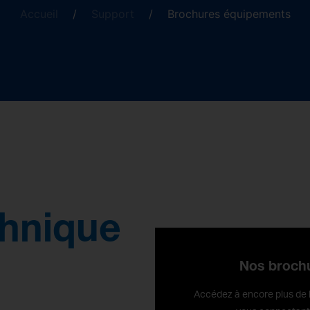
Accueil
/
Support
/
Brochures équipements
chnique
Nos broch
Accédez à encore plus de 