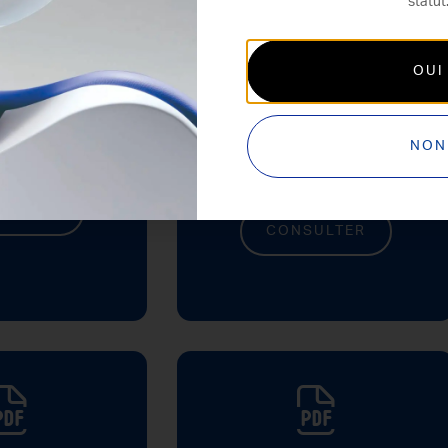
statut
OUI
Guide désinfection
Voyager III
NON
Eurus 2.0
SULTER
CONSULTER