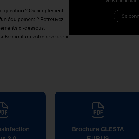
vous connectant 
ne question ? Ou simplement
Se conn
 d'un équipement ? Retrouvez
pements ci-dessous.
ara Belmont ou votre revendeur
sinfection
Brochure CLESTA
us 2.0
EURUS