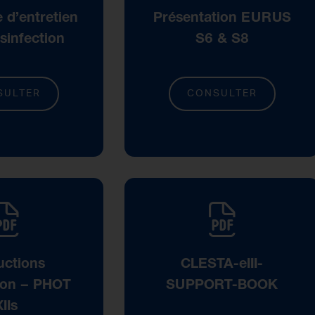
 d’entretien
Présentation EURUS
sinfection
S6 & S8
SULTER
CONSULTER
uctions
CLESTA-eIII-
tion – PHOT
SUPPORT-BOOK
XIIs