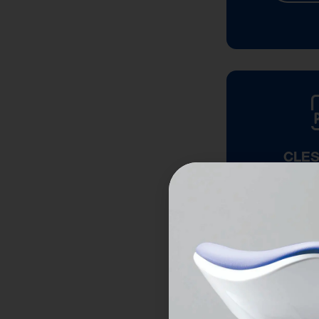
CLEST
SUPPO
CON