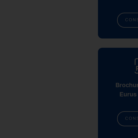
CON
Brochu
Eurus
CON