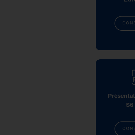
CON
Présenta
S6
CON