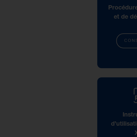
Procédure
et de dé
CON
Instr
d’utilisa