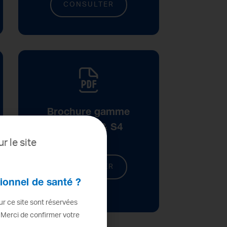
CONSULTER
Brochure gamme
Eurus S1 & S4
r le site
CONSULTER
ionnel de santé ?
r ce site sont réservées
 Merci de confirmer votre