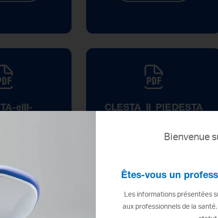
A-eIII-
CLESTA_II_PIEDESTA
RT-BOOK
L
Bienvenue su
SULTER
CONSULTER
Êtes-vous un profess
Les informations présentées su
aux professionnels de la santé.