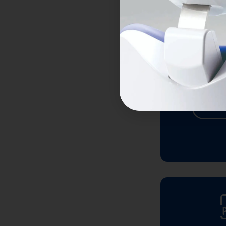
Brochure 
CON