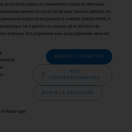
e du fauteuil assure un mouvement souple et silencieux,
scamotable permet un accès facile pour tous les patients, en
es personnes âgées et les patients à mobilité réduite (PMR). Il
thodontique car il permet un examen de la dentition du
sition 6 heures. Son ergonomie sera aussi appréciée dans les
s:
NOUS CONTACTER
iédestal)
se
NOS
sé
CONCESSIONNAIRES
VOIR LA BROCHURE
s
d et Place type