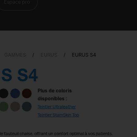
Espace pro
GAMMES
/
EURUS
/
EURUS S4
S S4
Plus de coloris
disponibles :
Teintier Ultraleather
Teintier StamSkin Top
le fauteuil chaise, offrant un confort optimal à vos patients.