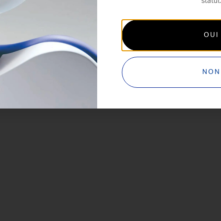
statut
OUI
NON