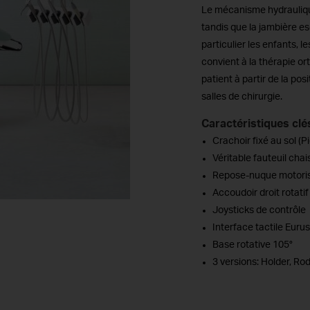
Le mécanisme hydrauliqu
tandis que la jambière e
particulier les enfants, l
convient à la thérapie or
patient à partir de la po
salles de chirurgie.
Caractéristiques clé
Crachoir fixé au sol (P
Véritable fauteuil chai
Repose-nuque motori
Accoudoir droit rotatif
Joysticks de contrôle
Interface tactile Euru
Base rotative 105°
3 versions: Holder, Ro