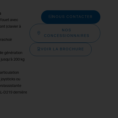
s
NOUS CONTACTER
à fouet avec
nt (clavier à
NOS
CONCESSIONNAIRES
crachoir
VOIR LA BROCHURE
lle génération
 jusqu’à 200 kg
articulation
joysticks ou
en/assistante
 AL-D219 dernière