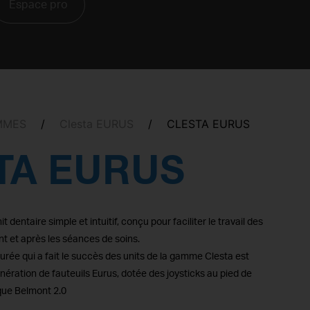
Espace pro
MMES
/
Clesta EURUS
/
CLESTA EURUS
TA EURUS
t dentaire simple et intuitif, conçu pour faciliter le travail des
nt et après les séances de soins.
urée qui a fait le succès des units de la gamme Clesta est
nération de fauteuils Eurus, dotée des joysticks au pied de
que Belmont 2.0