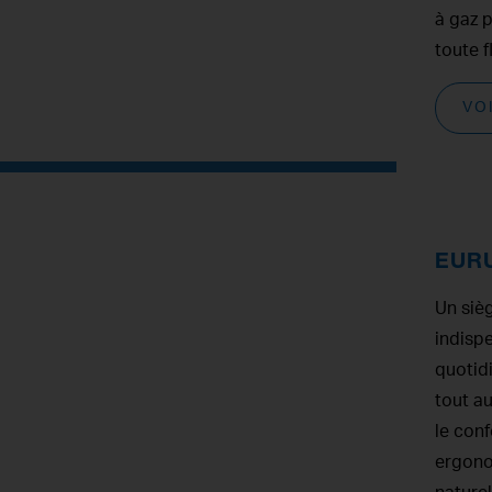
à gaz 
toute f
VO
EUR
Un siè
indisp
quotidi
tout au
le conf
ergono