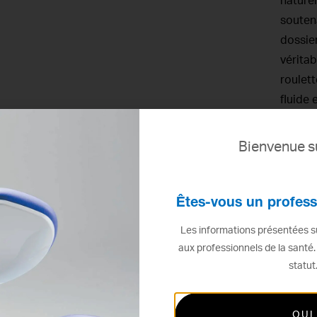
naturel
souten
dossier
véritab
roulett
fluide 
VO
Bienvenue su
Êtes-vous un profess
Les informations présentées su
aux professionnels de la santé.
statut
OUI