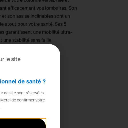
le de votre colonne vertébrale et
ant efficacement vos lombaires. Son
 et son assise inclinables sont un
le atout pour votre santé. Ses 5
es garantissent une mobilité ultra-
et une stabilité sans faille.
IR LE PRODUIT
r le site
ionnel de santé ?
r ce site sont réservées
 Merci de confirmer votre
.