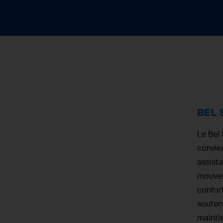
BEL 
Le Bel 
convien
assista
mouvem
confor
souteni
maintie